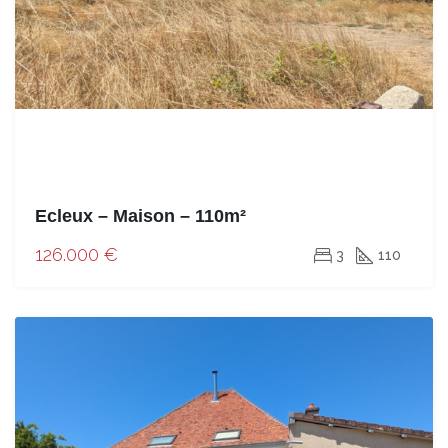
Ecleux – Maison – 110m²
126.000 €
3
110