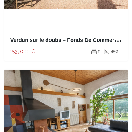
V
erdun sur le doubs – Fonds De Commerce – 450m²
295.000 €
9
450