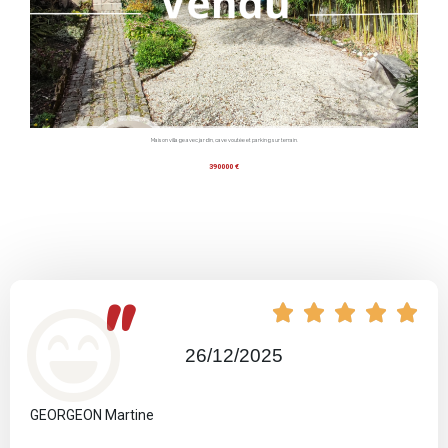
Maison village avec jardin, cave voutée et parking sur terrain.
390000 €
"





26/12/2025
GEORGEON Martine