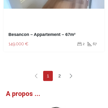
Besancon – Appartement – 67m²
149.000 €
2
67
1
2
A propos ...