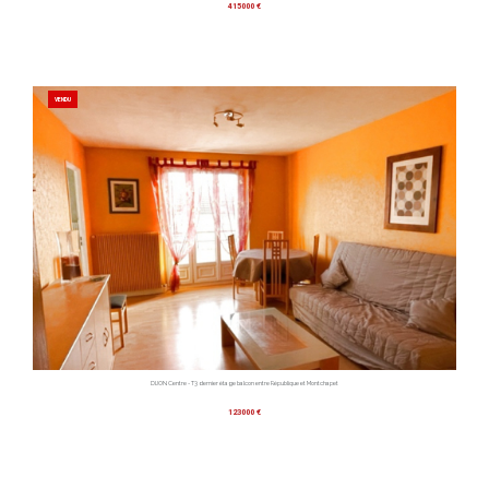
415000 €
VENDU
DIJON Centre - T3 dernier étage balcon entre République et Montchapet
123000 €