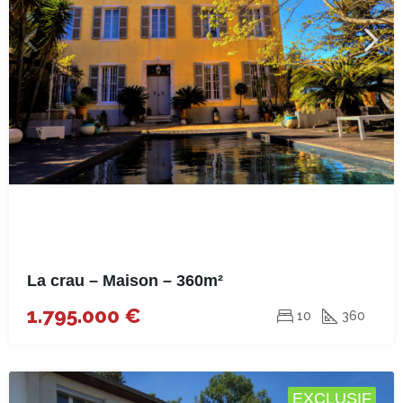
La crau – Maison – 360m²
1.795.000 €
10
360
EXCLUSIF