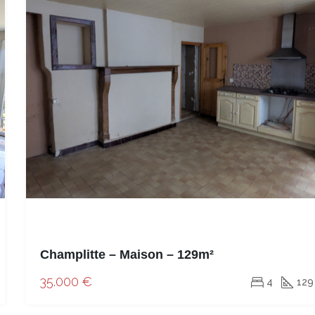
Champlitte – Maison – 129m²
35.000 €
4
129