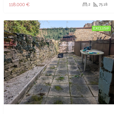
118.000 €
2
75.18
EXCLUSIF