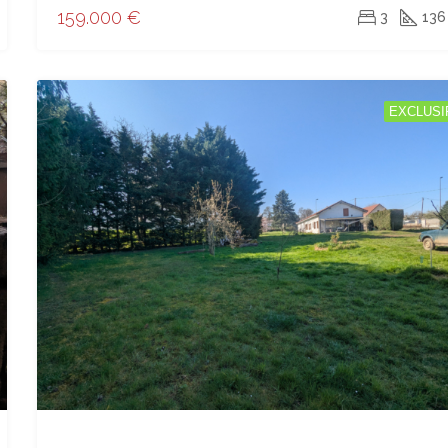
159.000 €
3
136
EXCLUSI