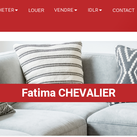
HETER
VENDRE
IDLR
LOUER
CONTACT
Fatima CHEVALIER