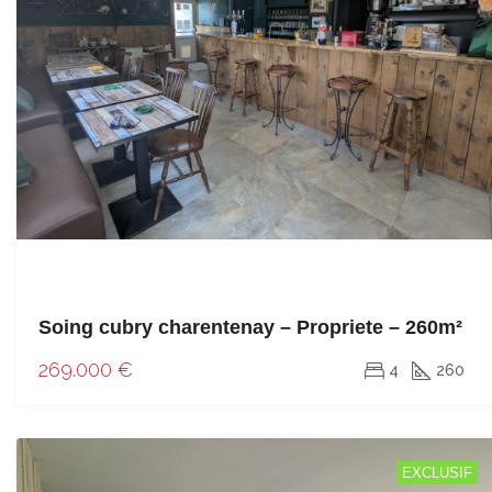
Soing cubry charentenay – Propriete – 260m²
269.000 €
4
260
EXCLUSIF