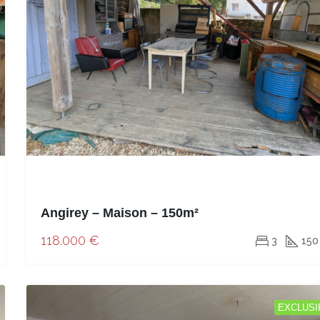
Angirey – Maison – 150m²
118.000 €
3
150
EXCLUSI