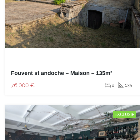
Fouvent st andoche – Maison – 135m²
76.000 €
2
135
EXCLUSIF