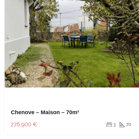
Chenove – Maison – 70m²
276.900 €
3
70