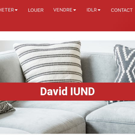
HETER
VENDRE
IDLR
LOUER
CONTACT
David IUND