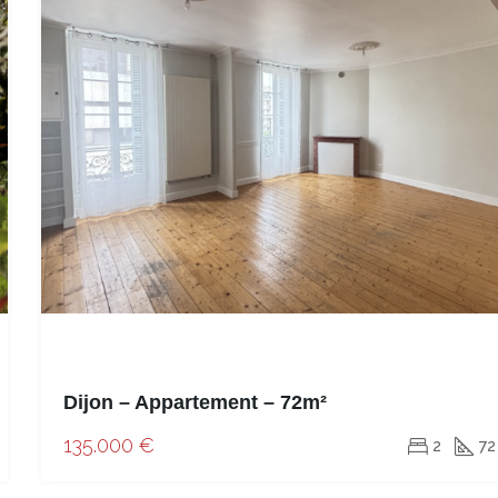
Dijon – Appartement – 72m²
135.000 €
2
72