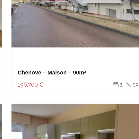
Chenove – Maison – 90m²
196.700 €
3
90