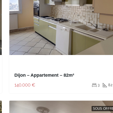
Dijon – Appartement – 82m²
140.000 €
3
82
SOUS OFFR