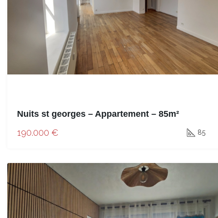
Nuits st georges – Appartement – 85m²
190.000 €
85