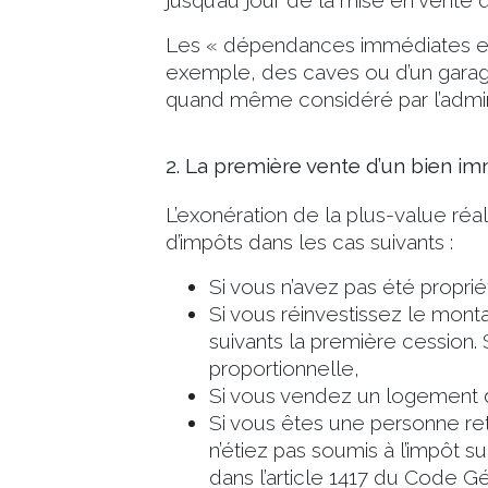
jusqu’au jour de la mise en vente 
Les « dépendances immédiates et n
exemple, des caves ou d’un garage
quand même considéré par l’admi
2. La première vente d’un bien im
L’exonération de la plus-value réal
d’impôts dans les cas suivants :
Si vous n’avez pas été propri
Si vous réinvestissez le monta
suivants la première cession. 
proportionnelle,
Si vous vendez un logement d
Si vous êtes une personne ret
n’étiez pas soumis à l’impôt su
dans l’article 1417 du Code G