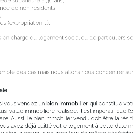
édé supérieure à 30 ans,
nce de non-résidents,
,
s (expropriation, …),
s en charge du logement social ou de particuliers s’
ensemble des cas mais nous allons nous concentrer sur
ale
i vous vendez un
bien immobilier
qui constitue vo
us-value immobilière réalisée. Il est impératif que 
ire. Aussi, le bien immobilier vendu doit être la rés
 vous avez déjà quitté votre logement à cette date m