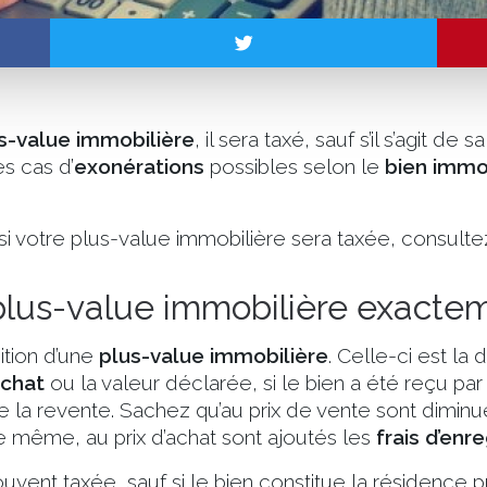
s-value immobilière
, il sera taxé, sauf s’il s’agit de s
es cas d’
exonérations
possibles selon le
bien immob
si votre plus-value immobilière sera taxée, consultez
 plus-value immobilière exacte
ition d’une
plus-value immobilière
. Celle-ci est la 
achat
ou la valeur déclarée, si le bien a été reçu pa
de la revente. Sachez qu’au prix de vente sont diminu
e même, au prix d’achat sont ajoutés les
frais d’enr
uvent taxée, sauf si le bien constitue la résidence pr