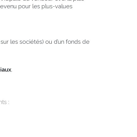
 revenu pour les plus-values
 sur les sociétés) ou d’un fonds de
iaux
.
ts :