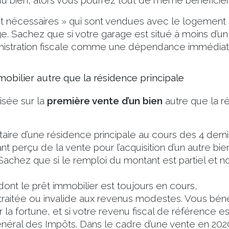
du bien, alors vous pourrez tout de même bénéficier 
écessaires » qui sont vendues avec le logement sont
. Sachez que si votre garage est situé à moins d’un 
nistration fiscale comme une dépendance immédiat
mobilier autre que la résidence principale
isée sur la
première vente d’un bien
autre que la r
étaire d’une résidence principale au cours des 4 der
nt perçu de la vente pour l’acquisition d’un autre bi
Sachez que si le remploi du montant est partiel et non
ont le prêt immobilier est toujours en cours,
raitée ou invalide aux revenus modestes. Vous béné
r la fortune, et si votre revenu fiscal de référence e
énéral des Impôts. Dans le cadre d’une vente en 202