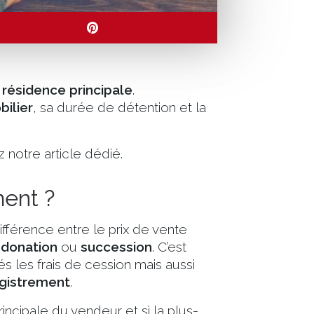
a
résidence principale
.
ilier
, sa durée de détention et la
 notre article dédié.
ment ?
différence entre le prix de vente
r
donation
ou
succession
. C’est
és les frais de cession mais aussi
egistrement
.
incipale du vendeur et si la plus-