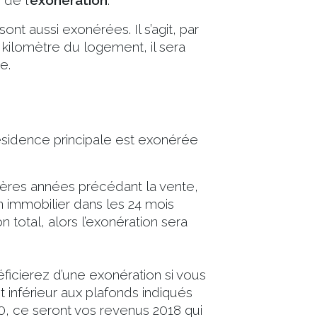
de l’
exonération
.
 aussi exonérées. Il s’agit, par
kilomètre du logement, il sera
e.
ésidence principale est exonérée
nières années précédant la vente,
en immobilier dans les 24 mois
 total, alors l’exonération sera
ficierez d’une exonération si vous
st inférieur aux plafonds indiqués
0, ce seront vos revenus 2018 qui