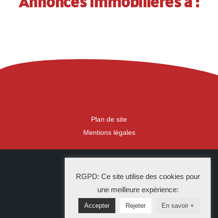
Annonces immobilières à :
Plan de site
Mentions légales
2023 IDLR
RGPD: Ce site utilise des cookies pour
La Solution Immo
une meilleure expérience:
Accepter
Rejeter
En savoir +