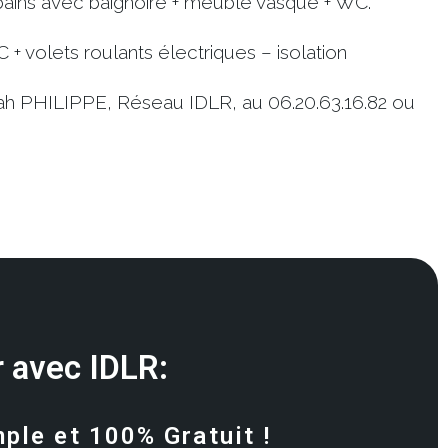
 bains avec baignoire + meuble vasque + WC.
+ volets roulants électriques – isolation
rah PHILIPPE, Réseau IDLR, au 06.20.63.16.82 ou
 avec IDLR:
mple et 100% Gratuit !