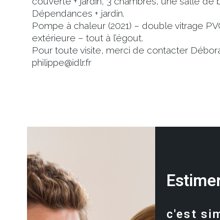
couverte + jardin, 3 chambres, une salle de
Dépendances + jardin.
Pompe à chaleur (2021) – double vitrage PVC 
extérieure – tout à l’égout.
Pour toute visite, merci de contacter Débo
philippe@idlr.fr
Estimer
c'est si