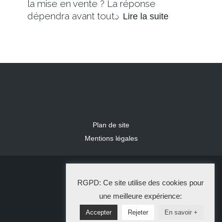
la mise en vente ? La réponse
dépendra avant tout…
Lire la suite
Plan de site
Mentions légales
2024 IDLR
RGPD: Ce site utilise des cookies pour
La Solution Immo
une meilleure expérience:
Accepter
Rejeter
En savoir +