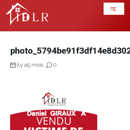
photo_5794be91f3df14e8d30
il y a5 mois
0