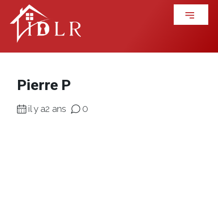
Pierre P
il y a2 ans
0