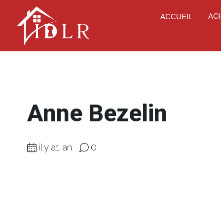
AC
ACCUEIL
Anne Bezelin
il y a1 an
0