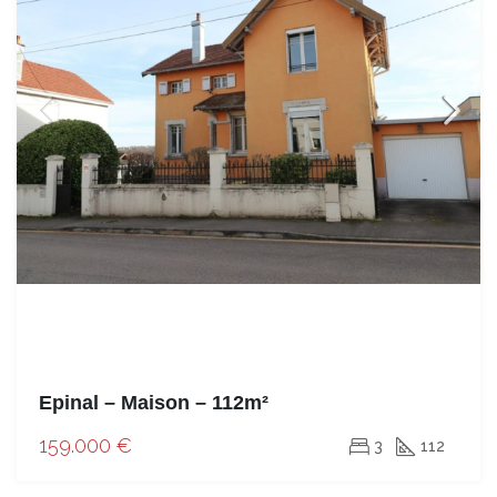
Epinal – Maison – 112m²
159.000 €
3
112