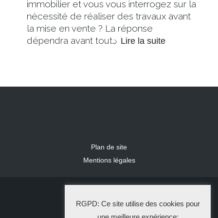
immobilier et vous vous interrogez sur la
nécessité de réaliser des travaux avant
la mise en vente ? La réponse
dépendra avant tout…
Lire la suite
Plan de site
Mentions légales
2024 IDLR
RGPD: Ce site utilise des cookies pour
La Solution Immo
une meilleure expérience: