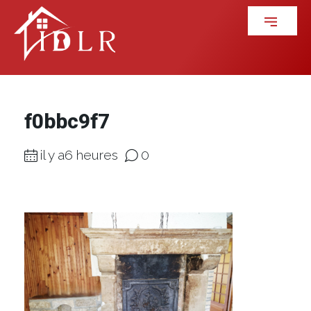
f0bbc9f7
il y a6 heures
0