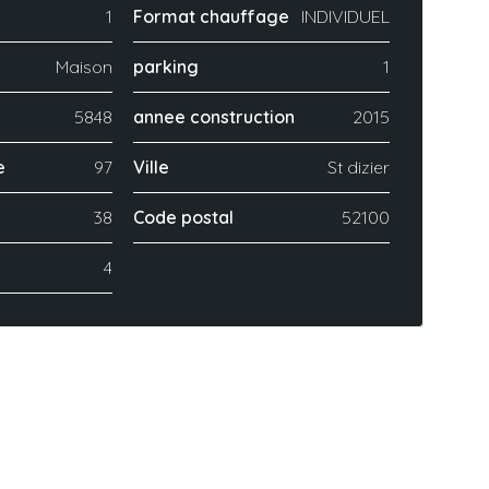
1
Format chauffage
INDIVIDUEL
Maison
parking
1
5848
annee construction
2015
e
97
Ville
St dizier
38
Code postal
52100
4