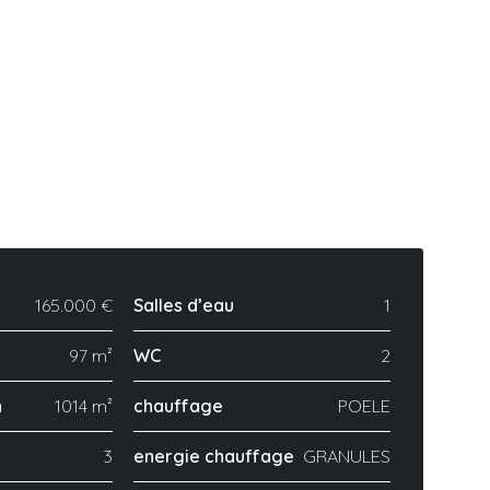
165.000 €
Salles d’eau
1
97 m²
WC
2
n
1014 m²
chauffage
POELE
3
energie chauffage
GRANULES