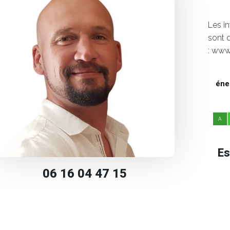
Les i
sont 
: www
éne
Es
06 16 04 47 15