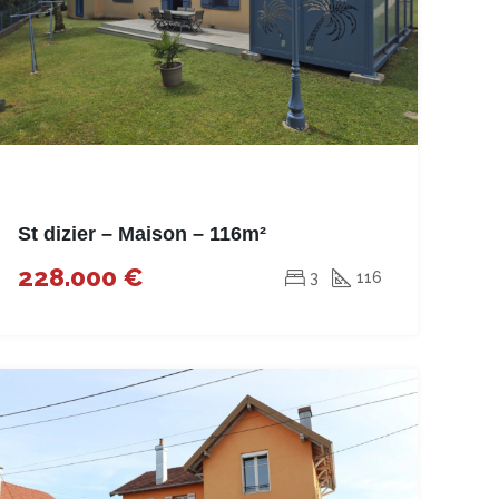
St dizier – Maison – 116m²
228.000 €
3
116