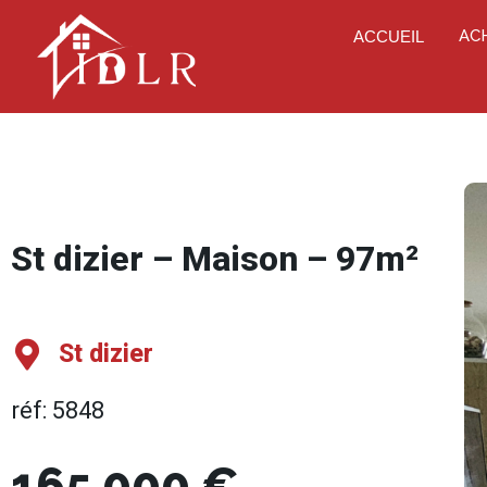
AC
ACCUEIL
St dizier – Maison – 97m²
St dizier
réf: 5848
165.000 €