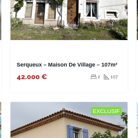
Serqueux – Maison De Village – 107m²
42.000 €
2
107
EXCLUSIF