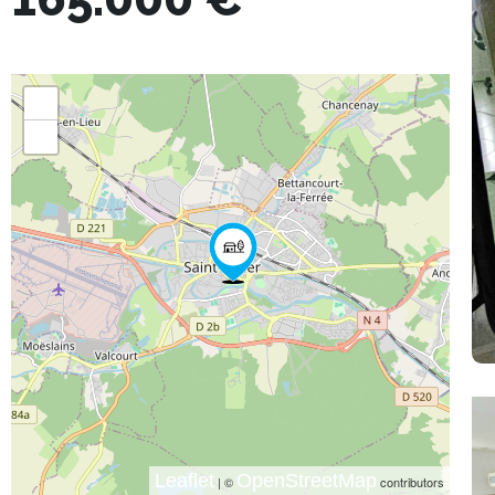
+
−
Leaflet
OpenStreetMap
| ©
contributors