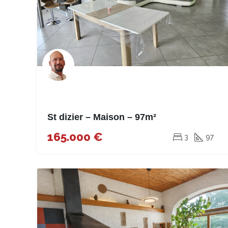
St dizier – Maison – 97m²
165.000 €
3
97