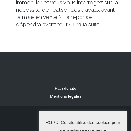
immobilier et vous vous interrogez sur la
nécessité de réaliser des travaux avant
la mise en vente ? La réponse
dépendra avant tout…
Lire la suite
Plan de site
Mentions légales
2024 IDLR
RGPD: Ce site utilise des cookies pour
La Solution Immo
une meilleure expérience: