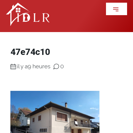
47e74c10
il y a9 heures
0