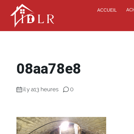
AC
ACCUEIL
08aa78e8
il y a13 heures
0