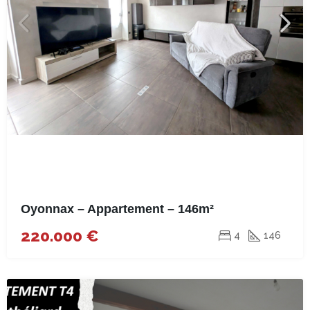
Oyonnax – Appartement – 146m²
220.000 €
4
146