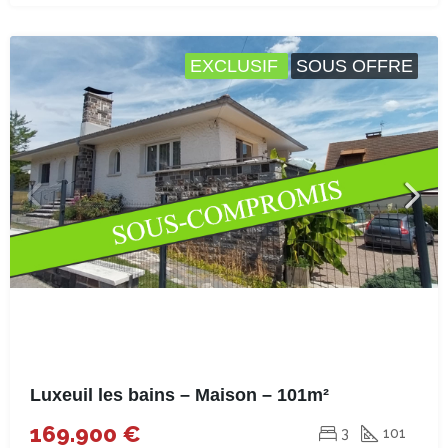
EXCLUSIF
SOUS OFFRE
Luxeuil les bains – Maison – 101m²
169.900 €
3
101