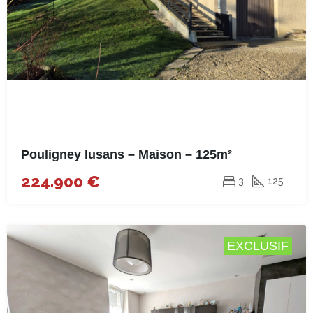
Pouligney lusans – Maison – 125m²
224.900 €
3
125
EXCLUSIF