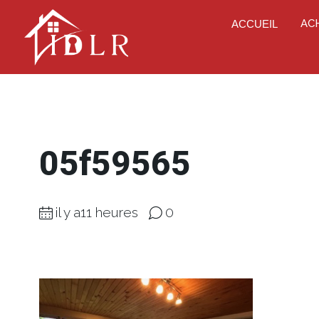
AC
ACCUEIL
05f59565
il y a11 heures
0