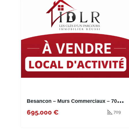
B
esancon – Murs Commerciaux – 709m²
695.000 €
709