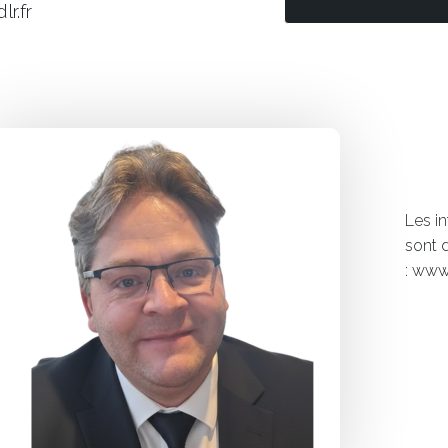
lr.fr
Les i
sont 
: www