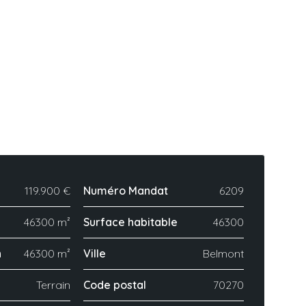
119.900 €
Numéro Mandat
6209
46300 m²
Surface habitable
46300
n
46300 m²
Ville
Belmont
Terrain
Code postal
70270