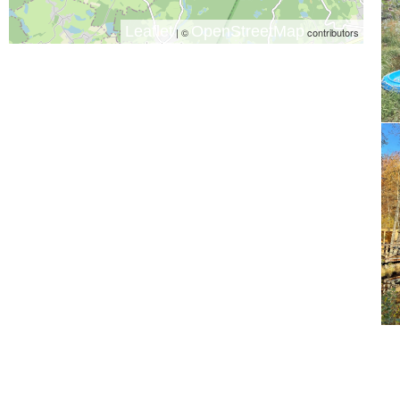
Leaflet
OpenStreetMap
| ©
contributors