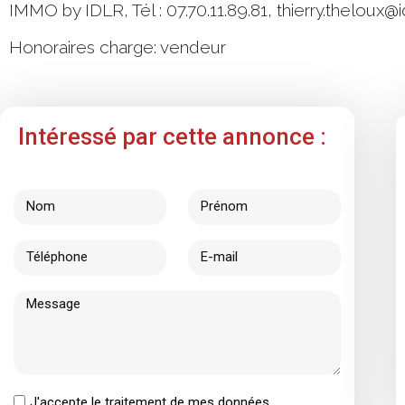
IMMO by IDLR, Tél : 07.70.11.89.81, thierry.theloux@id
Honoraires charge: vendeur
Intéressé par cette annonce :
J'accepte le traitement de mes données