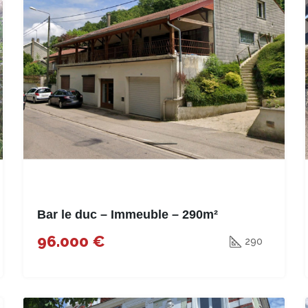
Bar le duc – Immeuble – 290m²
96.000 €
290