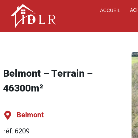
AC
ACCUEIL
Belmont – Terrain –
46300m²
Belmont
réf: 6209