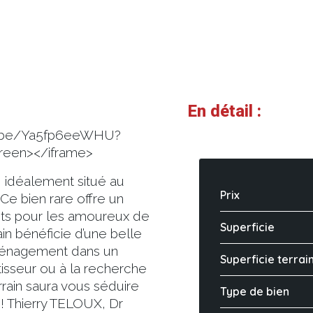
En détail :
utu.be/Ya5fp6eeWHU?
creen></iframe>
 idéalement situé au
Prix
 Ce bien rare offre un
aits pour les amoureux de
Superficie
rain bénéficie d’une belle
aménagement dans un
Superficie terrai
isseur ou à la recherche
rrain saura vous séduire
Type de bien
r ! Thierry TELOUX, Dr