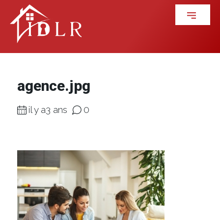
agence.jpg
il y a3 ans
0