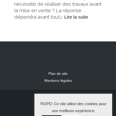
nécessité de réaliser des travaux avant
la mise en vente ? La réponse
dépendra avant tout…
Lire la suite
Plan de site
Mentions légales
2024 IDLR
RGPD: Ce site utilise des cookies pour
La Solution Immo
une meilleure expérience: