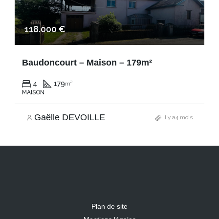
118.000 €
Baudoncourt – Maison – 179m²
4
179
m²
MAISON
Gaëlle DEVOILLE
il y a4 mois
Plan de site