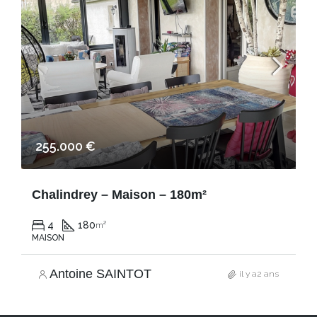
255.000 €
Chalindrey – Maison – 180m²
4
180
m²
MAISON
Antoine SAINTOT
il y a2 ans