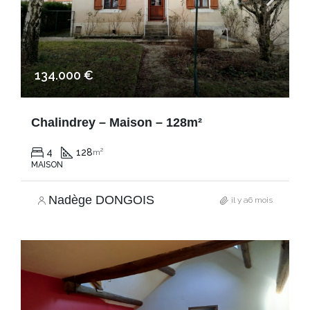
134.000 €
Chalindrey – Maison – 128m²
4
128
m²
MAISON
Nadège DONGOIS
il y a6 mois