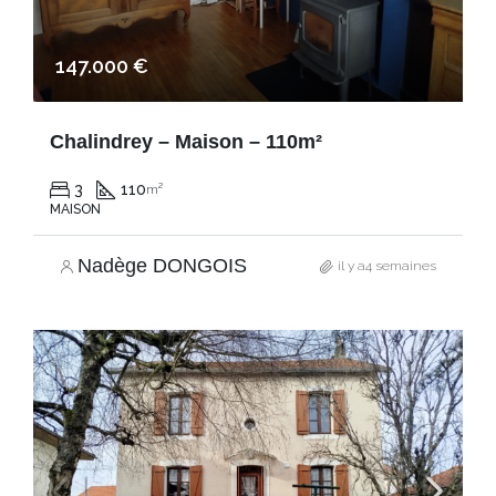
147.000 €
Chalindrey – Maison – 110m²
3
110
m²
MAISON
Nadège DONGOIS
il y a4 semaines