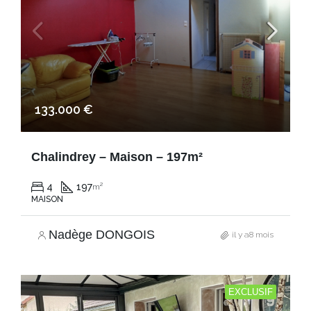
133.000 €
Chalindrey – Maison – 197m²
4
197
m²
MAISON
Nadège DONGOIS
il y a8 mois
EXCLUSIF