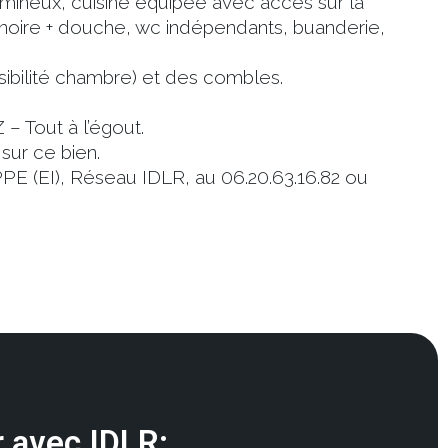
mineux, cuisine équipée avec accès sur la
aignoire + douche, wc indépendants, buanderie,
sibilité chambre) et des combles.
– Tout à l’égout.
sur ce bien.
PE (EI), Réseau IDLR, au 06.20.63.16.82 ou
 avec IDLR: