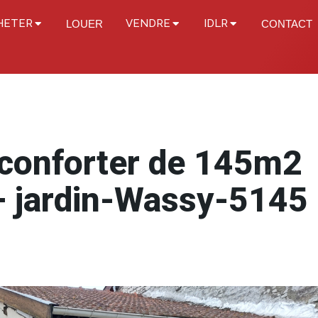
HETER
VENDRE
IDLR
LOUER
CONTACT
conforter de 145m2
+ jardin-Wassy-5145