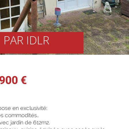
 PAR IDLR
900 €
se en exclusivité:
es commodités..
vec jardin de 612m2.