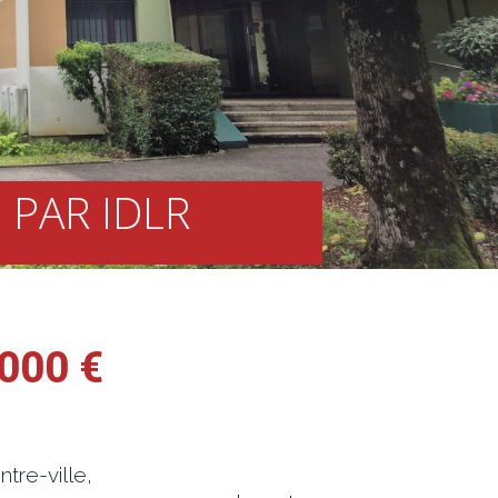
 PAR IDLR
000 €
tre-ville,