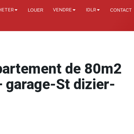
HETER
VENDRE
IDLR
LOUER
CONTACT
partement de 80m2
 garage-St dizier-