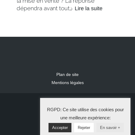
la mise en vente ? La réponse
dépendra avant tout…
Lire la suite
Plan de site
Mentions légales
2024 IDLR
RGPD: Ce site utilise des cookies pour
La Solution Immo
une meilleure expérience:
Accepter
Rejeter
En savoir +