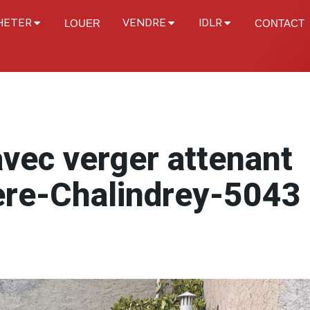
HETER
VENDRE
IDLR
LOUER
CONTACT
avec verger attenant
ière-Chalindrey-5043