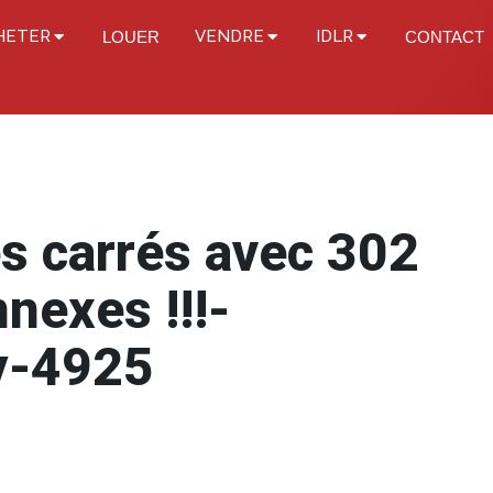
HETER
VENDRE
IDLR
LOUER
CONTACT
s carrés avec 302
nexes !!!-
y-4925