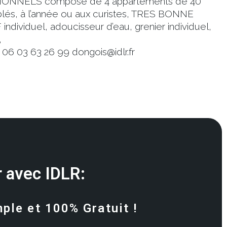
ONNELS composé de 4 appartements de 40
blés, à l’année ou aux curistes, TRES BONNE
ividuel, adoucisseur d’eau, grenier individuel,
,
6 03 63 26 99 dongois@idlr.fr
 avec IDLR:
mple et 100% Gratuit !