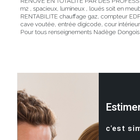
RENOVE EN TOTALITE PAR DES PROFESSI
m2 , spacieux, lumineux , loués soit en meu
RENTABILITE chauffage gaz, compteur EDF ind
cave voutée, entrée digicode, cour intérieur
Pour tous renseignements Nadège Dongois 0
Estimer
c'est si