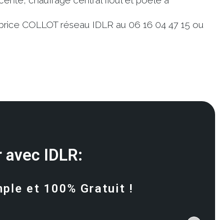
cente, chauffage central fioul et poêle à
brice COLLOT réseau IDLR au 06 16 04 47 15 ou
 avec IDLR:
mple et 100% Gratuit !