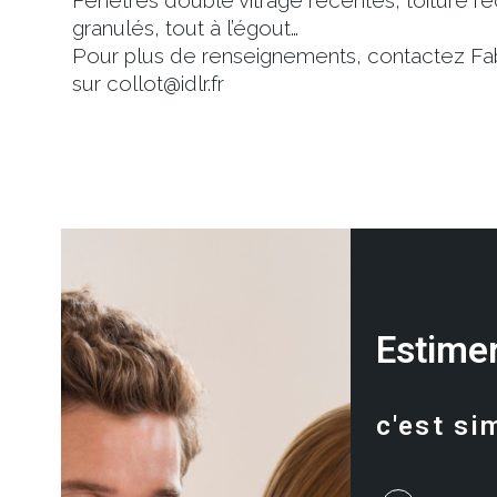
Fenêtres double vitrage récentes, toiture ré
granulés, tout à l’égout…
Pour plus de renseignements, contactez Fa
sur collot@idlr.fr
Estimer
c'est si