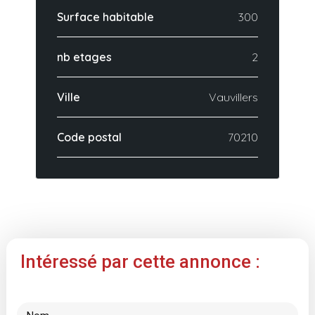
Surface habitable
300
nb etages
2
Ville
Vauvillers
Code postal
70210
Intéressé par cette annonce :