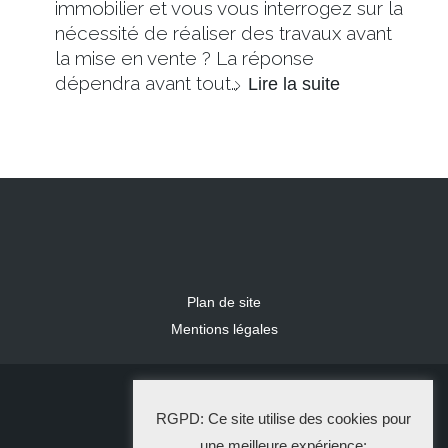
immobilier et vous vous interrogez sur la
nécessité de réaliser des travaux avant
la mise en vente ? La réponse
dépendra avant tout…
Lire la suite
Plan de site
Mentions légales
2024 IDLR
RGPD: Ce site utilise des cookies pour
La Solution Immo
une meilleure expérience: