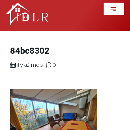
84bc8302
il y a2 mois
0