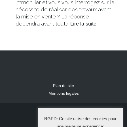
immobilier et vous vous interrogez sur la
nécessité de réaliser des travaux avant
la mise en vente ? La réponse
dépendra avant tout…
Lire la suite
Plan de site
Mentions légales
2024 IDLR
RGPD: Ce site utilise des cookies pour
La Solution Immo
une meilleure expérience: