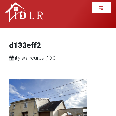
d133eff2
il y a9 heures
0