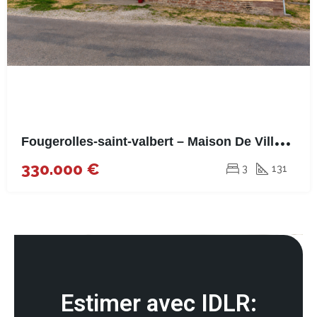
F
ougerolles-saint-valbert – Maison De Village – 131m²
330.000 €
3
131
Estimer avec IDLR: