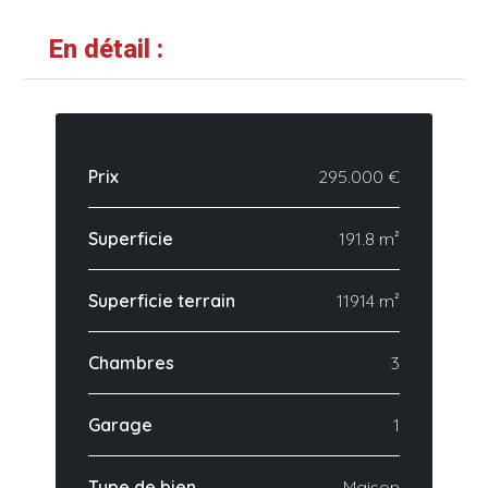
En détail :
Prix
295.000 €
Superficie
191.8 m²
Superficie terrain
11914 m²
Chambres
3
Garage
1
Type de bien
Maison