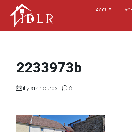
AC
ACCUEIL
2233973b
il y a12 heures
0