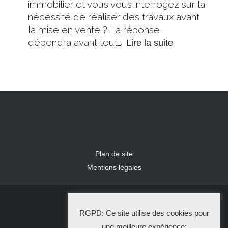
immobilier et vous vous interrogez sur la
nécessité de réaliser des travaux avant
la mise en vente ? La réponse
dépendra avant tout…
Lire la suite
Plan de site
Mentions légales
2024 IDLR
RGPD: Ce site utilise des cookies pour
La Solution Immo
une meilleure expérience: