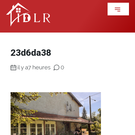
23d6da38
il y a7 heures
0