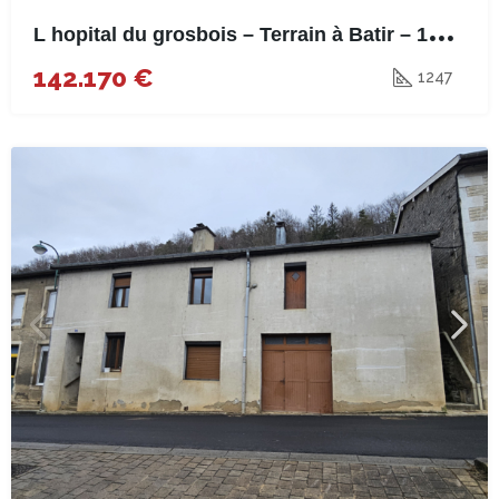
L
hopital du grosbois – Terrain à Batir – 1247m²
142.170 €
1247