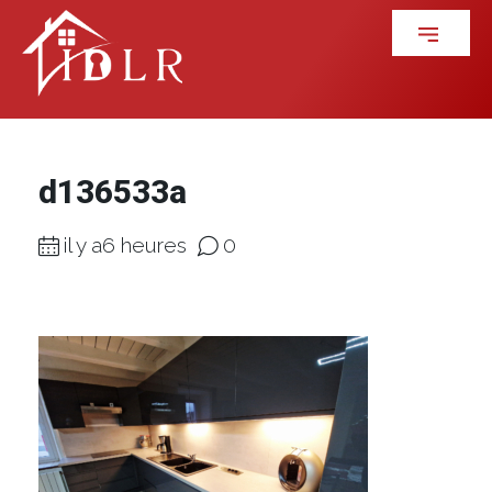
d136533a
il y a6 heures
0