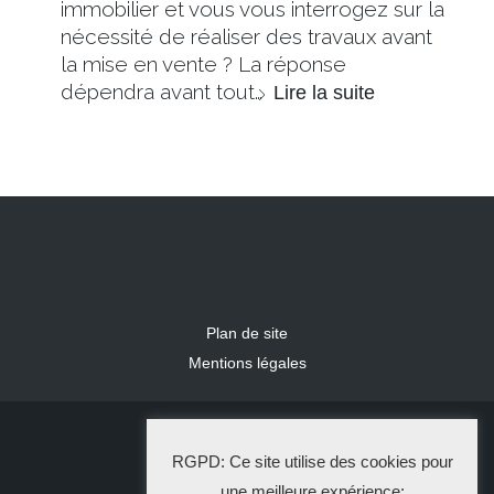
immobilier et vous vous interrogez sur la
nécessité de réaliser des travaux avant
la mise en vente ? La réponse
dépendra avant tout…
Lire la suite
Plan de site
Mentions légales
2024 IDLR
RGPD: Ce site utilise des cookies pour
La Solution Immo
une meilleure expérience: