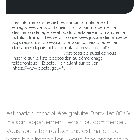
Les informations recueillies sur ce formulaire sont
enregistrées dans un fichier informatisé uniquement à
destination de l’agence et ou du prestataire informatique La
Solution Immo .Elles seront conservées jusqu’à demande de
suppression, suppression que vous pouvez directement
En
demander depuis notre formulaire prevu a cet effet .
cliquant sur ce lien
. Il est possible aussi de vous
inscrire sur la liste d’opposition au démarchage
téléphonique « Bloctel » en allant sur ce lien :
https://www.bloctel.gouv.fr.
estimation immobilière gratuite Bonvillet 88260
estimation immobilière gratuite Bonvillet 88260
maison, appartement, terrain ou commerce…
Vous souhaitez réaliser une estimation de
votre bien immobilier ? Vous êtes propriétaire