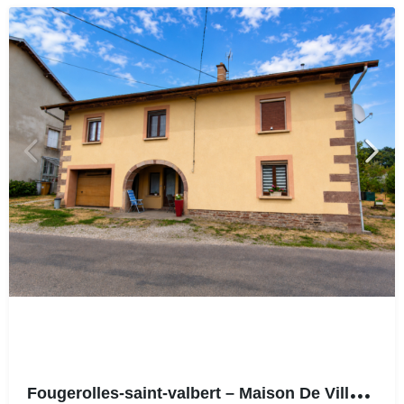
F
ougerolles-saint-valbert – Maison De Village – 131m²