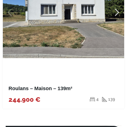
Roulans – Maison – 139m²
244.900 €
4
139