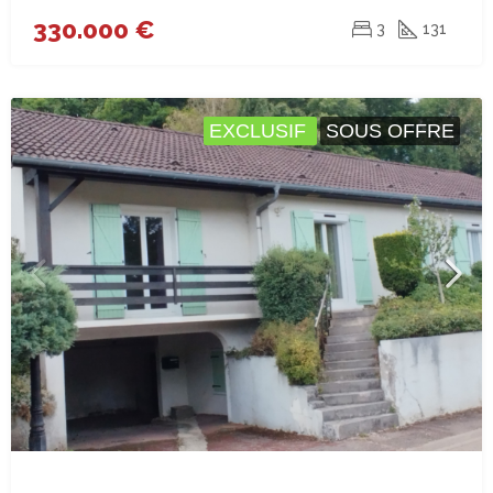
330.000 €
3
131
EXCLUSIF
SOUS OFFRE