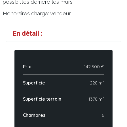
possibilités derrière les murs.
Honoraires charge: vendeur
En détail :
Prix
142.500 €
Superficie
228 m²
Superficie terrain
1378 m²
Chambres
6