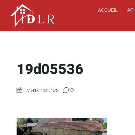
AC
ACCUEIL
19d05536
il y a12 heures
0