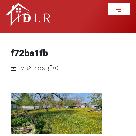
f72ba1fb
il y a2 mois
0