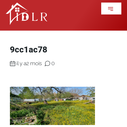
9cc1ac78
il y a2 mois
0