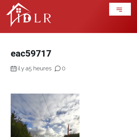
eac59717
il y a5 heures
0