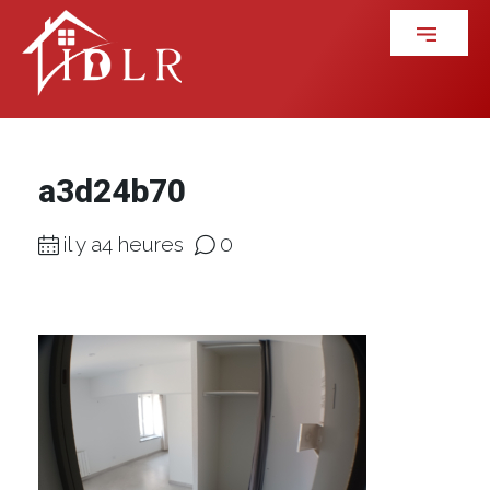
a3d24b70
il y a4 heures
0