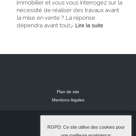
immobilier et vous vous interrogez sur la
nécessité de réaliser des travaux avant
la mise en vente ? La réponse
dépendra avant tout…
Lire la suite
Plan de site
Mentions légales
2024 IDLR
RGPD: Ce site utilise des cookies pour
La Solution Immo
une meilleure expérience: