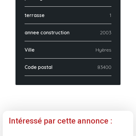
terrasse
1
annee construction
2003
Ville
Hyères
Code postal
83400
Intéressé par cette annonce :