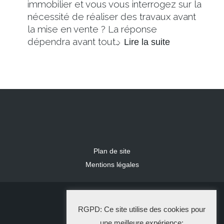
immobilier et vous vous interrogez sur la
nécessité de réaliser des travaux avant
la mise en vente ? La réponse
dépendra avant tout…
Lire la suite
Plan de site
Mentions légales
2024 IDLR
RGPD: Ce site utilise des cookies pour
La Solution Immo
une meilleure expérience: