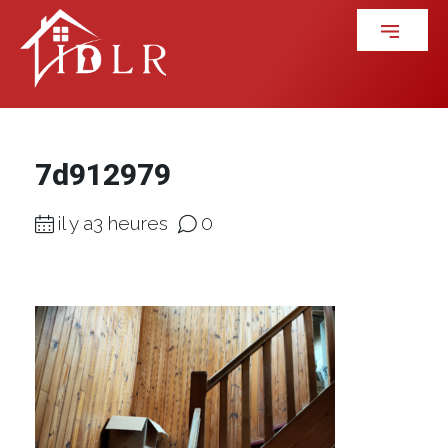
7d912979
il y a3 heures
0