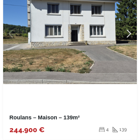
Roulans – Maison – 139m²
244.900 €
4
139