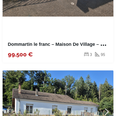
D
ommartin le franc – Maison De Village – 95m²
99.500 €
3
95