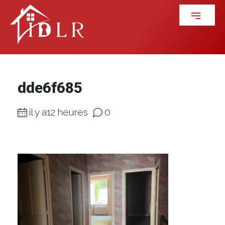
dde6f685
il y a12 heures
0