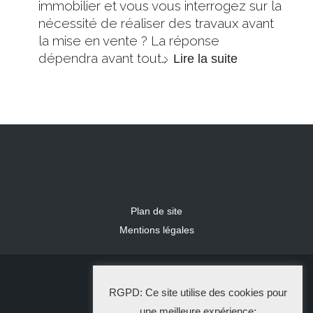
immobilier et vous vous interrogez sur la
nécessité de réaliser des travaux avant
la mise en vente ? La réponse
dépendra avant tout…
Lire la suite
Plan de site
Mentions légales
2024 IDLR
RGPD: Ce site utilise des cookies pour
La Solution Immo
une meilleure expérience: