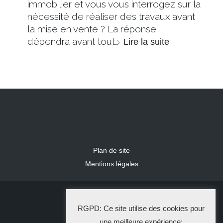
immobilier et vous vous interrogez sur la
nécessité de réaliser des travaux avant
la mise en vente ? La réponse
dépendra avant tout…
Lire la suite
Plan de site
Mentions légales
2024 IDLR
RGPD: Ce site utilise des cookies pour
La Solution Immo
une meilleure expérience: