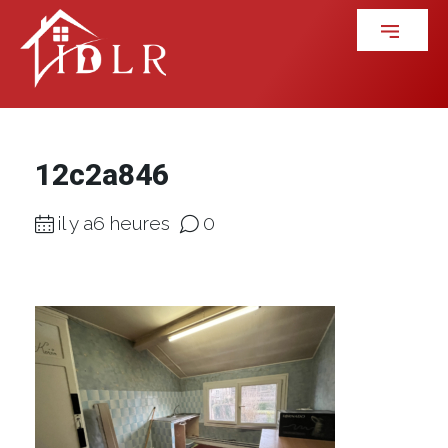
12c2a846
il y a6 heures
0