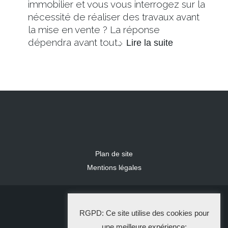
immobilier et vous vous interrogez sur la
nécessité de réaliser des travaux avant
la mise en vente ? La réponse
dépendra avant tout…
Lire la suite
Plan de site
Mentions légales
2024 IDLR
RGPD: Ce site utilise des cookies pour
La Solution Immo
une meilleure expérience: