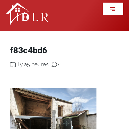
f83c4bd6
il y a5 heures
0